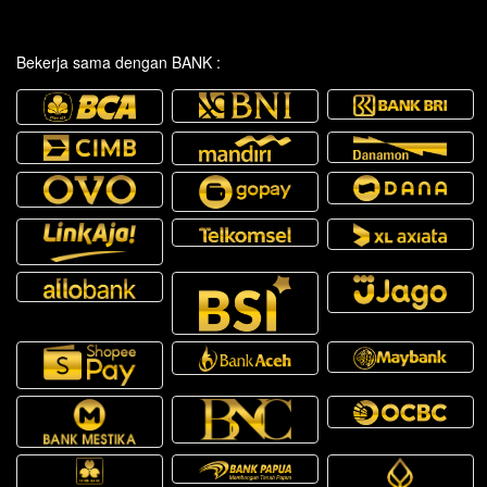
Bekerja sama dengan BANK :