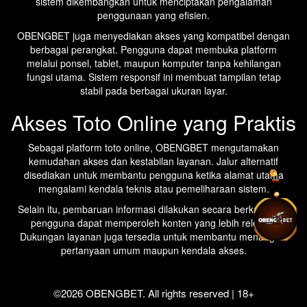
sistem dikembangkan untuk menciptakan pengalaman
penggunaan yang efisien.
OBENGBET juga menyediakan akses yang kompatibel dengan
berbagai perangkat. Pengguna dapat membuka platform
melalui ponsel, tablet, maupun komputer tanpa kehilangan
fungsi utama. Sistem responsif ini membuat tampilan tetap
stabil pada berbagai ukuran layar.
Akses Toto Online yang Praktis
Sebagai platform toto online, OBENGBET mengutamakan
kemudahan akses dan kestabilan layanan. Jalur alternatif
disediakan untuk membantu pengguna ketika alamat utama
mengalami kendala teknis atau pemeliharaan sistem.
Selain itu, pembaruan informasi dilakukan secara berkala agar
pengguna dapat memperoleh konten yang lebih relevan.
Dukungan layanan juga tersedia untuk membantu menangani
pertanyaan umum maupun kendala akses.
©2026 OBENGBET. All rights reserved | 18+